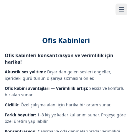
Men
Ofis Kabinleri
Ofis kabinleri konsantrasyon ve verimlilik için
harika!
Akustik ses yalıtımı:
Dışarıdan gelen sesleri engeller,
içerideki gürültünün dışarıya sızmasını önler.
Ofis kabini avantajları — Verimlilik artışı:
Sessiz ve konforlu
bir alan sunar.
Gizlilik:
Özel çalışma alanı için harika bir ortam sunar.
Farklı boyutlar:
1–8 kişiye kadar kullanım sunar. Projeye göre
özel üretim yapılabilir.
Konsantrasyon:
Çalışma ve odaklanmalarınızda verimliliği