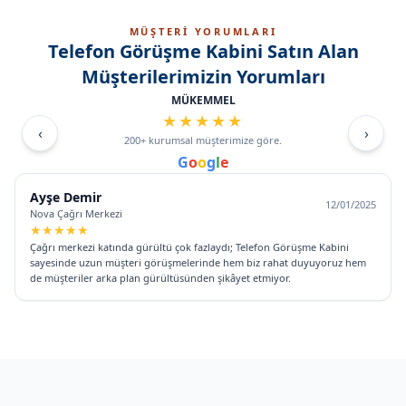
MÜŞTERİ YORUMLARI
Telefon Görüşme Kabini
Satın Alan
Müşterilerimizin Yorumları
MÜKEMMEL
★
★
★
★
★
‹
›
200+ kurumsal müşterimize göre.
G
o
o
g
l
e
Mert Yalçın
08/02/2025
Atlas Satış Ofisi
★
★
★
★
★
Satış ekibi olarak gün içinde 30–40 dakikalık birçok telefon görüşmesi
yapıyoruz. Telefon Görüşme Kabini’ni kullandıktan sonra hem ses kalitesi
hem de gizlilik açısından müşterilerimize çok daha profesyonel bir
deneyim sunabiliyoruz.