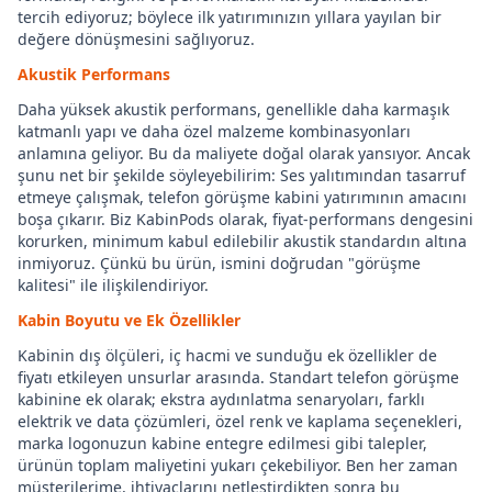
tercih ediyoruz; böylece ilk yatırımınızın yıllara yayılan bir
değere dönüşmesini sağlıyoruz.
Akustik Performans
Daha yüksek akustik performans, genellikle daha karmaşık
katmanlı yapı ve daha özel malzeme kombinasyonları
anlamına geliyor. Bu da maliyete doğal olarak yansıyor. Ancak
şunu net bir şekilde söyleyebilirim: Ses yalıtımından tasarruf
etmeye çalışmak, telefon görüşme kabini yatırımının amacını
boşa çıkarır. Biz KabinPods olarak, fiyat-performans dengesini
korurken, minimum kabul edilebilir akustik standardın altına
inmiyoruz. Çünkü bu ürün, ismini doğrudan "görüşme
kalitesi" ile ilişkilendiriyor.
Kabin Boyutu ve Ek Özellikler
Kabinin dış ölçüleri, iç hacmi ve sunduğu ek özellikler de
fiyatı etkileyen unsurlar arasında. Standart telefon görüşme
kabinine ek olarak; ekstra aydınlatma senaryoları, farklı
elektrik ve data çözümleri, özel renk ve kaplama seçenekleri,
marka logonuzun kabine entegre edilmesi gibi talepler,
ürünün toplam maliyetini yukarı çekebiliyor. Ben her zaman
müşterilerime, ihtiyaçlarını netleştirdikten sonra bu