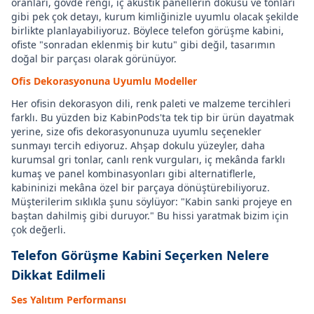
oranları, gövde rengi, iç akustik panellerin dokusu ve tonları
gibi pek çok detayı, kurum kimliğinizle uyumlu olacak şekilde
birlikte planlayabiliyoruz. Böylece telefon görüşme kabini,
ofiste "sonradan eklenmiş bir kutu" gibi değil, tasarımın
doğal bir parçası olarak görünüyor.
Ofis Dekorasyonuna Uyumlu Modeller
Her ofisin dekorasyon dili, renk paleti ve malzeme tercihleri
farklı. Bu yüzden biz KabinPods'ta tek tip bir ürün dayatmak
yerine, size ofis dekorasyonunuza uyumlu seçenekler
sunmayı tercih ediyoruz. Ahşap dokulu yüzeyler, daha
kurumsal gri tonlar, canlı renk vurguları, iç mekânda farklı
kumaş ve panel kombinasyonları gibi alternatiflerle,
kabininizi mekâna özel bir parçaya dönüştürebiliyoruz.
Müşterilerim sıklıkla şunu söylüyor: "Kabin sanki projeye en
baştan dahilmiş gibi duruyor." Bu hissi yaratmak bizim için
çok değerli.
Telefon Görüşme Kabini Seçerken Nelere
Dikkat Edilmeli
Ses Yalıtım Performansı