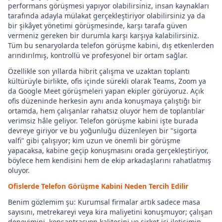
performans görüşmesi yapıyor olabilirsiniz, insan kaynakları
tarafında adayla mülakat gerçekleştiriyor olabilirsiniz ya da
bir şikâyet yönetimi görüşmesinde, karşı tarafa güven
vermeniz gereken bir durumla karşı karşıya kalabilirsiniz.
Tüm bu senaryolarda telefon görüşme kabini, dış etkenlerden
arındırılmış, kontrollü ve profesyonel bir ortam sağlar.
Özellikle son yıllarda hibrit çalışma ve uzaktan toplantı
kültürüyle birlikte, ofis içinde sürekli olarak Teams, Zoom ya
da Google Meet görüşmeleri yapan ekipler görüyoruz. Açık
ofis düzeninde herkesin aynı anda konuşmaya çalıştığı bir
ortamda, hem çalışanlar rahatsız oluyor hem de toplantılar
verimsiz hâle geliyor. Telefon görüşme kabini işte burada
devreye giriyor ve bu yoğunluğu düzenleyen bir "sigorta
valfi" gibi çalışıyor; kim uzun ve önemli bir görüşme
yapacaksa, kabine geçip konuşmasını orada gerçekleştiriyor,
böylece hem kendisini hem de ekip arkadaşlarını rahatlatmış
oluyor.
Ofislerde Telefon Görüşme Kabini Neden Tercih Edilir
Benim gözlemim şu: Kurumsal firmalar artık sadece masa
sayısını, metrekareyi veya kira maliyetini konuşmuyor; çalışan
deneyimini, konsantrasyon kalitesini ve şirket içi iletişimin