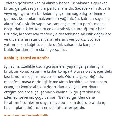
Telefon görüşme kabini alırken bence ilk bakmanız gereken
kriter, gerçek ses yalıtım performansıdır. Sadece kalın duvarlı
veya ağır görünen bir kabin, iyi yalıtım sağladığı anlamına
gelmez. Kullanılan malzemenin yoğunluğu, katman sayısı, iç
akustik yüzeylerin yapısı ve cam seçimleri bu performansı
doğrudan etkiler. KabinPods olarak size sunduğumuz her
üründe, laboratuvar testleriyle desteklenen akustik değerlere
ve uluslararası standartlara referans veriyoruz. Böylece
yatırımınızın kağıt üzerinde değil, sahada da karşılık
bulduğundan emin olabiliyorsunuz.
Kabin İç Hacmi ve Konfor
İç hacim, özellikle uzun görüşmeler yapan çalışanlar için
kritik bir konu. Kabin ne kadar kompakt olursa olsun, içerideki
kişi kendini sıkışmış hissetmemeli. Oturma yüksekliği, diz
mesafesi, masa derinliği, iç mekânın ferahlığı ve hatta cam
oranı, bu konfor algısını doğrudan etkiliyor. Ben ziyaret
ettiğim ofislerde, çalışanların kabine ilk giriş tepkilerini
izlemeyi severim; çoğu zaman "Beklediğimden daha
ferahmış" cümlesini duyarım ve bu bizim doğru oranda iç
hacim planladığımızın en somut göstergesidir.
Kurulum ve Taşınabilirlik