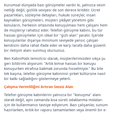
Kurumsal dünyada bazı görüşmeler vardır ki, yalnızca sesin
netliği değil, gizlilik seviyesi de son derece kritiktir. Ücret
pazarlıkları, sözleşme detayları, hukuki süreçler, insan
kaynakları görüşmeleri, müşteri şikâyet yönetimi gibi
konuların, herkesin ortasında konuşulması hem çalışanı hem
de müşteriyi rahatsız eder. Telefon görüşme kabini, bu tür
hassas görüşmeler için ideal bir "gizli alan" yaratır. İçeride
konuşulanlar dışarıya minimum seviyede yansır, çalışan
kendisini daha rahat ifade eder ve karşı tarafa daha güvenli
bir iletişim alanı sunmuş olursunuz.
Ben KabinPods temsilcisi olarak, müşterilerimizden sıkça şu
geri bildirimi alıyorum: "Artık kimse hassas bir konuyu
konuşurken etrafına bakmak zorunda hissetmiyor." Bu bile
tek başına, telefon görüşme kabininin şirket kültürüne nasıl
bir katkı sağladığını göstermeye yeterli.
Çalışma Verimliliğini Artıran Sessiz Alan
Telefon görüşme kabinlerini yalnızca bir "konuşma" alanı
olarak değil, aynı zamanda kısa süreli odaklanma molaları
için de kullanmanızı tavsiye ediyorum. Bazı çalışanlar, sunum
hazırlarken, kritik bir raporu tamamlarken veya önemli bir e-