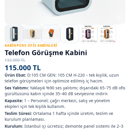
KABINPODS OFIS KABINLERI
Telefon Görüşme Kabini
132.000 TL
115.000 TL
Ürün Ebat:
D:105 CM GEN: 105 CM H-220 – tek kişilik, uzun
telefon görüşmeleri için optimize edilmiş iç hacim.
Ses Yalıtımı:
Yaklaşık %90 ses yalıtımı; dışarıdaki 65–75 dB ofis
gürültüsünü kabin içinde 35–40 dB seviyesine indirir.
Kapasite:
1 – Personel; çağrı merkezi, satış ve yönetim
ekipleri için tek kişilik kullanım.
Teslim Süresi:
Ortalama 1 hafta içinde üretim, teslim ve
kurulum planlaması.
Kurulum:
İstanbul içi ücretsiz; demonte panel sistemi ile 2–3