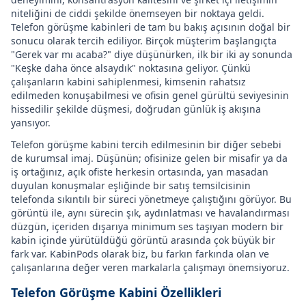
niteliğini de ciddi şekilde önemseyen bir noktaya geldi.
Telefon görüşme kabinleri de tam bu bakış açısının doğal bir
sonucu olarak tercih ediliyor. Birçok müşterim başlangıçta
"Gerek var mı acaba?" diye düşünürken, ilk bir iki ay sonunda
"Keşke daha önce alsaydık" noktasına geliyor. Çünkü
çalışanların kabini sahiplenmesi, kimsenin rahatsız
edilmeden konuşabilmesi ve ofisin genel gürültü seviyesinin
hissedilir şekilde düşmesi, doğrudan günlük iş akışına
yansıyor.
Telefon görüşme kabini tercih edilmesinin bir diğer sebebi
de kurumsal imaj. Düşünün; ofisinize gelen bir misafir ya da
iş ortağınız, açık ofiste herkesin ortasında, yan masadan
duyulan konuşmalar eşliğinde bir satış temsilcisinin
telefonda sıkıntılı bir süreci yönetmeye çalıştığını görüyor. Bu
görüntü ile, aynı sürecin şık, aydınlatması ve havalandırması
düzgün, içeriden dışarıya minimum ses taşıyan modern bir
kabin içinde yürütüldüğü görüntü arasında çok büyük bir
fark var. KabinPods olarak biz, bu farkın farkında olan ve
çalışanlarına değer veren markalarla çalışmayı önemsiyoruz.
Telefon Görüşme Kabini Özellikleri