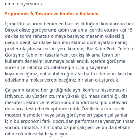
emin oluyorsunuz.
Ergonomik İç Tasarım ve Konforlu Kullanım
İç mekân tasarımı benim en hassas olduğum konulardan biri.
Birçok ofiste görüyorum; kabin var ama içeride oturan kişi 15
dakika sonra rahatsız olmaya başlıyor, masanın yüksekliği
uygun değil, sandalye konumu ekrana göre ayarlanmamış,
prizler ulaşılması zor bir yere konmuş. Biz KabinPods Telefon
Görüşme Kabini'ni tasarlarken, tek kişilik ama ferah bir
kullanım deneyimi sunmaya odaklandık. İçeride görüşme
süresince rahatça oturabileceğiniz, bilgisayarınızı
koyabileceğiniz, not alabileceğiniz ve hatta isterseniz kısa bir
odaklanma molası verebileceğiniz bir alan oluşturduk.
Çalışanın kabine her girdiğinde aynı konforu hissetmesini
istiyoruz. Bu yüzden oturma yüksekliği, masa derinliği, diz
mesafesi, ekran ve telefon konumlandırması gibi detayları
defalarca test ederek optimize ettik. Özellikle uzun süreli
müşteri hizmetleri veya satış görüşmeleri yapan çalışanlar
için bu ergonomi farkı doğrudan performansa yansıyor. İnsan
vücudu rahatsa, zihin daha özgür çalışıyor ve bu da iletişim
diline olumlu şekilde yansıyor.