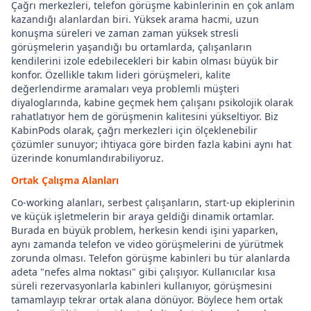
Çağrı merkezleri, telefon görüşme kabinlerinin en çok anlam
kazandığı alanlardan biri. Yüksek arama hacmi, uzun
konuşma süreleri ve zaman zaman yüksek stresli
görüşmelerin yaşandığı bu ortamlarda, çalışanların
kendilerini izole edebilecekleri bir kabin olması büyük bir
konfor. Özellikle takım lideri görüşmeleri, kalite
değerlendirme aramaları veya problemli müşteri
diyaloglarında, kabine geçmek hem çalışanı psikolojik olarak
rahatlatıyor hem de görüşmenin kalitesini yükseltiyor. Biz
KabinPods olarak, çağrı merkezleri için ölçeklenebilir
çözümler sunuyor; ihtiyaca göre birden fazla kabini aynı hat
üzerinde konumlandırabiliyoruz.
Ortak Çalışma Alanları
Co-working alanları, serbest çalışanların, start-up ekiplerinin
ve küçük işletmelerin bir araya geldiği dinamik ortamlar.
Burada en büyük problem, herkesin kendi işini yaparken,
aynı zamanda telefon ve video görüşmelerini de yürütmek
zorunda olması. Telefon görüşme kabinleri bu tür alanlarda
adeta "nefes alma noktası" gibi çalışıyor. Kullanıcılar kısa
süreli rezervasyonlarla kabinleri kullanıyor, görüşmesini
tamamlayıp tekrar ortak alana dönüyor. Böylece hem ortak