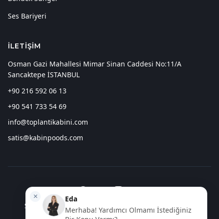
Bondex Sünger
Ses Bariyeri
İLETIŞIM
Osman Gazi Mahallesi Mimar Sinan Caddesi No:11/A
Sancaktepe İSTANBUL
+90 216 592 06 13
+90 541 733 54 69
info@toplantikabini.com
satis@kabinpoods.com
ve Web Tasarım Hizmetleri Spindora
Seo Aracı