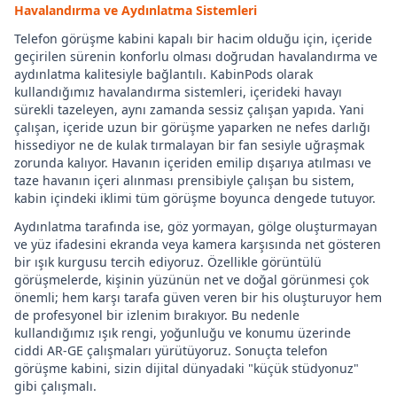
Havalandırma ve Aydınlatma Sistemleri
Telefon görüşme kabini kapalı bir hacim olduğu için, içeride
geçirilen sürenin konforlu olması doğrudan havalandırma ve
aydınlatma kalitesiyle bağlantılı. KabinPods olarak
kullandığımız havalandırma sistemleri, içerideki havayı
sürekli tazeleyen, aynı zamanda sessiz çalışan yapıda. Yani
çalışan, içeride uzun bir görüşme yaparken ne nefes darlığı
hissediyor ne de kulak tırmalayan bir fan sesiyle uğraşmak
zorunda kalıyor. Havanın içeriden emilip dışarıya atılması ve
taze havanın içeri alınması prensibiyle çalışan bu sistem,
kabin içindeki iklimi tüm görüşme boyunca dengede tutuyor.
Aydınlatma tarafında ise, göz yormayan, gölge oluşturmayan
ve yüz ifadesini ekranda veya kamera karşısında net gösteren
bir ışık kurgusu tercih ediyoruz. Özellikle görüntülü
görüşmelerde, kişinin yüzünün net ve doğal görünmesi çok
önemli; hem karşı tarafa güven veren bir his oluşturuyor hem
de profesyonel bir izlenim bırakıyor. Bu nedenle
kullandığımız ışık rengi, yoğunluğu ve konumu üzerinde
ciddi AR-GE çalışmaları yürütüyoruz. Sonuçta telefon
görüşme kabini, sizin dijital dünyadaki "küçük stüdyonuz"
gibi çalışmalı.