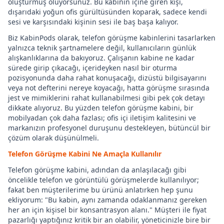
oluşturmuş oluyorsunuz. Bu kabinin içine giren kişi,
dışarıdaki yoğun ofis gürültüsünden koparak, sadece kendi
sesi ve karşısındaki kişinin sesi ile baş başa kalıyor.
Biz KabinPods olarak, telefon görüşme kabinlerini tasarlarken
yalnızca teknik şartnamelere değil, kullanıcıların günlük
alışkanlıklarına da bakıyoruz. Çalışanın kabine ne kadar
sürede girip çıkacağı, içerideyken nasıl bir oturma
pozisyonunda daha rahat konuşacağı, dizüstü bilgisayarını
veya not defterini nereye koyacağı, hatta görüşme sırasında
jest ve mimiklerini rahat kullanabilmesi gibi pek çok detayı
dikkate alıyoruz. Bu yüzden telefon görüşme kabini, bir
mobilyadan çok daha fazlası; ofis içi iletişim kalitesini ve
markanızın profesyonel duruşunu destekleyen, bütüncül bir
çözüm olarak düşünülmeli.
Telefon Görüşme Kabini Ne Amaçla Kullanılır
Telefon görüşme kabini, adından da anlaşılacağı gibi
öncelikle telefon ve görüntülü görüşmelerde kullanılıyor;
fakat ben müşterilerime bu ürünü anlatırken hep şunu
ekliyorum: "Bu kabin, aynı zamanda odaklanmanız gereken
her an için kişisel bir konsantrasyon alanı." Müşteri ile fiyat
pazarlığı yaptığınız kritik bir an olabilir, yöneticinizle bire bir