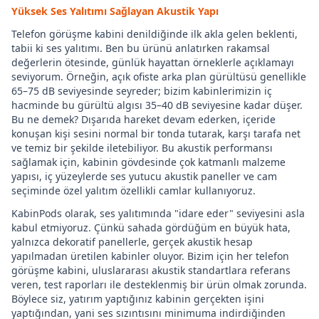
Yüksek Ses Yalıtımı Sağlayan Akustik Yapı
Telefon görüşme kabini denildiğinde ilk akla gelen beklenti,
tabii ki ses yalıtımı. Ben bu ürünü anlatırken rakamsal
değerlerin ötesinde, günlük hayattan örneklerle açıklamayı
seviyorum. Örneğin, açık ofiste arka plan gürültüsü genellikle
65–75 dB seviyesinde seyreder; bizim kabinlerimizin iç
hacminde bu gürültü algısı 35–40 dB seviyesine kadar düşer.
Bu ne demek? Dışarıda hareket devam ederken, içeride
konuşan kişi sesini normal bir tonda tutarak, karşı tarafa net
ve temiz bir şekilde iletebiliyor. Bu akustik performansı
sağlamak için, kabinin gövdesinde çok katmanlı malzeme
yapısı, iç yüzeylerde ses yutucu akustik paneller ve cam
seçiminde özel yalıtım özellikli camlar kullanıyoruz.
KabinPods olarak, ses yalıtımında "idare eder" seviyesini asla
kabul etmiyoruz. Çünkü sahada gördüğüm en büyük hata,
yalnızca dekoratif panellerle, gerçek akustik hesap
yapılmadan üretilen kabinler oluyor. Bizim için her telefon
görüşme kabini, uluslararası akustik standartlara referans
veren, test raporları ile desteklenmiş bir ürün olmak zorunda.
Böylece siz, yatırım yaptığınız kabinin gerçekten işini
yaptığından, yani ses sızıntısını minimuma indirdiğinden