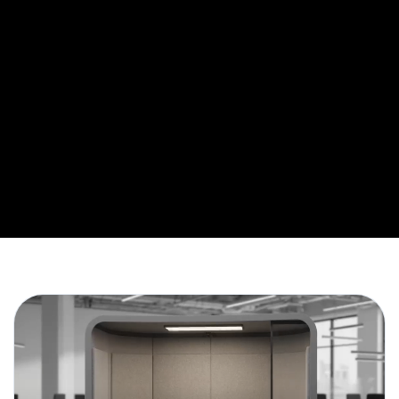
YERLI ÜRETIM TOPLANTI KABINI ÇÖZÜMLERI
Akustik Toplantı Kabini ile Kontrollü Ofis Alanları
Akustik toplantı kabini modellerimiz; açık ofislerde konuşma
gizliliğini koruyan, dış gürültüyü azaltan ve ekiplerin
toplantıya daha hızlı odaklanmasını sağlayan modüler
görüşme alanları oluşturur. 2-4 kişilik kullanım
senaryolarında müşteri görüşmeleri, online sunumlar ve
ekip değerlendirmeleri için tadilat gerektirmeyen