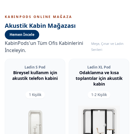
KABINPODS ONLINE MAĞAZA
Akustik Kabin Mağazası
Hemen İncele
KabinPods'un Tüm Ofis Kabinlerini
Meşe, Çınar ve Ladin
İnceleyin.
Serileri
Ladin S Pod
Ladin XL Pod
Bireysel kullanım için
Odaklanma ve kısa
akustik telefon kabini
toplantılar için akustik
kabin
1 Kişilik
1-2 Kişilik