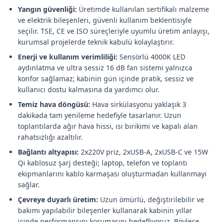
Yangın güvenliği:
Üretimde kullanılan sertifikalı malzeme
ve elektrik bileşenleri, güvenli kullanım beklentisiyle
seçilir. TSE, CE ve ISO süreçleriyle uyumlu üretim anlayışı,
kurumsal projelerde teknik kabulü kolaylaştırır.
Enerji ve kullanım verimliliği:
Sensörlü 4000K LED
aydınlatma ve ultra sessiz 16 dB fan sistemi yalnızca
konfor sağlamaz; kabinin gün içinde pratik, sessiz ve
kullanıcı dostu kalmasına da yardımcı olur.
Temiz hava döngüsü:
Hava sirkülasyonu yaklaşık 3
dakikada tam yenileme hedefiyle tasarlanır. Uzun
toplantılarda ağır hava hissi, ısı birikimi ve kapalı alan
rahatsızlığı azaltılır.
Bağlantı altyapısı:
2x220V priz, 2xUSB-A, 2xUSB-C ve 15W
Qi kablosuz şarj desteği; laptop, telefon ve toplantı
ekipmanlarını kablo karmaşası oluşturmadan kullanmayı
sağlar.
Çevreye duyarlı üretim:
Uzun ömürlü, değiştirilebilir ve
bakımı yapılabilir bileşenler kullanarak kabinin yıllar
içinde performansını korumasını hedefliyoruz. Böylece