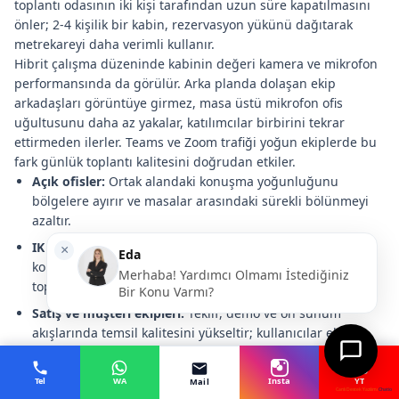
toplantı odasının iki kişi tarafından uzun süre kapatılmasını
önler; 2-4 kişilik bir kabin, rezervasyon yükünü dağıtarak
metrekareyi daha verimli kullanır.
Hibrit çalışma düzeninde kabinin değeri kamera ve mikrofon
performansında da görülür. Arka planda dolaşan ekip
arkadaşları görüntüye girmez, masa üstü mikrofon ofis
uğultusunu daha az yakalar, katılımcılar birbirini tekrar
ettirmeden ilerler. Teams ve Zoom trafiği yoğun ekiplerde bu
fark günlük toplantı kalitesini doğrudan etkiler.
Açık ofisler:
Ortak alandaki konuşma yoğunluğunu
bölgelere ayırır ve masalar arasındaki sürekli bölünmeyi
azaltır.
IK ve yönetici görüşmeleri:
Ücret, performans ve işe alım
konuşmalarında kapalı, sakin ve kayıt altına alınabilir bir
toplantı düzeni sağlar.
Satış ve müşteri ekipleri:
Teklif, demo ve ön sunum
akışlarında temsil kalitesini yükseltir; kullanıcılar ekrana,
ürüne ve müşteriye odaklanır.
Proje ve yazılım ekipleri:
Sprint planlama, kod inceleme
Tel
WA
Insta
YT
Mail
Canlı Destek Yazılımı
Chatio
ve ekran paylaşımı oturumlarında ekiplerin kısa süreli