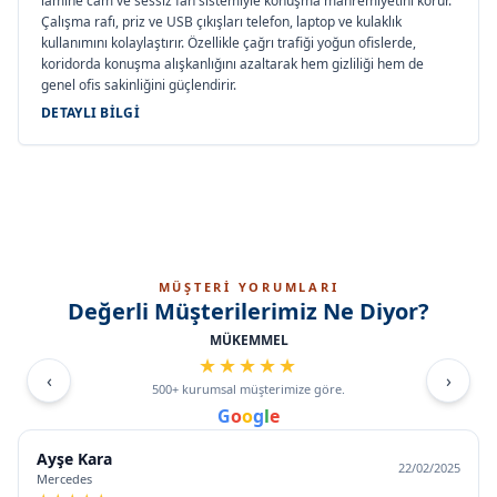
lamine cam ve sessiz fan sistemiyle konuşma mahremiyetini korur.
Çalışma rafı, priz ve USB çıkışları telefon, laptop ve kulaklık
kullanımını kolaylaştırır. Özellikle çağrı trafiği yoğun ofislerde,
koridorda konuşma alışkanlığını azaltarak hem gizliliği hem de
genel ofis sakinliğini güçlendirir.
DETAYLI BILGI
MÜŞTERİ YORUMLARI
Değerli Müşterilerimiz Ne Diyor?
MÜKEMMEL
★
★
★
★
★
‹
›
500+ kurumsal müşterimize göre.
G
o
o
g
l
e
Ayşe Kara
22/02/2025
Mercedes