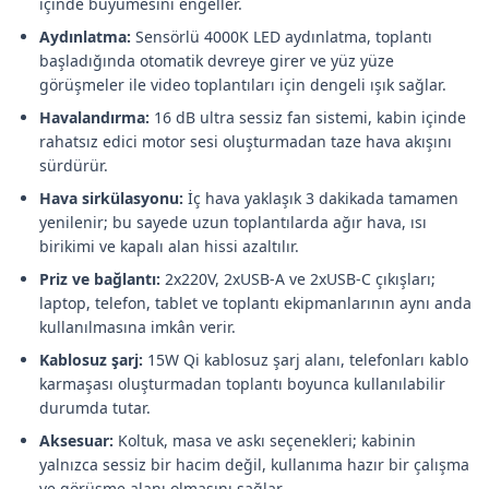
içinde büyümesini engeller.
Aydınlatma:
Sensörlü 4000K LED aydınlatma, toplantı
başladığında otomatik devreye girer ve yüz yüze
görüşmeler ile video toplantıları için dengeli ışık sağlar.
Havalandırma:
16 dB ultra sessiz fan sistemi, kabin içinde
rahatsız edici motor sesi oluşturmadan taze hava akışını
sürdürür.
Hava sirkülasyonu:
İç hava yaklaşık 3 dakikada tamamen
yenilenir; bu sayede uzun toplantılarda ağır hava, ısı
birikimi ve kapalı alan hissi azaltılır.
Priz ve bağlantı:
2x220V, 2xUSB-A ve 2xUSB-C çıkışları;
laptop, telefon, tablet ve toplantı ekipmanlarının aynı anda
kullanılmasına imkân verir.
Kablosuz şarj:
15W Qi kablosuz şarj alanı, telefonları kablo
karmaşası oluşturmadan toplantı boyunca kullanılabilir
durumda tutar.
Aksesuar:
Koltuk, masa ve askı seçenekleri; kabinin
yalnızca sessiz bir hacim değil, kullanıma hazır bir çalışma
ve görüşme alanı olmasını sağlar.