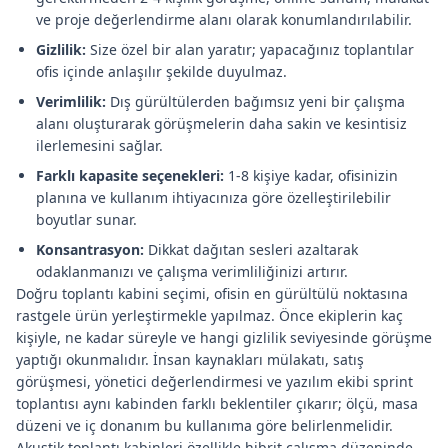
ve proje değerlendirme alanı olarak konumlandırılabilir.
Gizlilik:
Size özel bir alan yaratır; yapacağınız toplantılar
ofis içinde anlaşılır şekilde duyulmaz.
Verimlilik:
Dış gürültülerden bağımsız yeni bir çalışma
alanı oluşturarak görüşmelerin daha sakin ve kesintisiz
ilerlemesini sağlar.
Farklı kapasite seçenekleri:
1-8 kişiye kadar, ofisinizin
planına ve kullanım ihtiyacınıza göre özelleştirilebilir
boyutlar sunar.
Konsantrasyon:
Dikkat dağıtan sesleri azaltarak
odaklanmanızı ve çalışma verimliliğinizi artırır.
Doğru toplantı kabini seçimi, ofisin en gürültülü noktasına
rastgele ürün yerleştirmekle yapılmaz. Önce ekiplerin kaç
kişiyle, ne kadar süreyle ve hangi gizlilik seviyesinde görüşme
yaptığı okunmalıdır. İnsan kaynakları mülakatı, satış
görüşmesi, yönetici değerlendirmesi ve yazılım ekibi sprint
toplantısı aynı kabinden farklı beklentiler çıkarır; ölçü, masa
düzeni ve iç donanım bu kullanıma göre belirlenmelidir.
Akustik toplantı kabinleri özellikle hibrit çalışma düzeninde