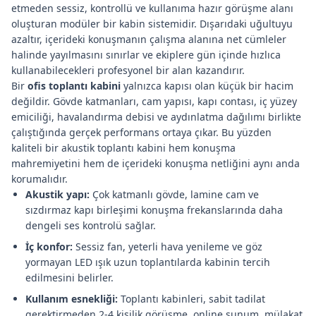
etmeden sessiz, kontrollü ve kullanıma hazır görüşme alanı
oluşturan modüler bir kabin sistemidir. Dışarıdaki uğultuyu
azaltır, içerideki konuşmanın çalışma alanına net cümleler
halinde yayılmasını sınırlar ve ekiplere gün içinde hızlıca
kullanabilecekleri profesyonel bir alan kazandırır.
Bir
ofis toplantı kabini
yalnızca kapısı olan küçük bir hacim
değildir. Gövde katmanları, cam yapısı, kapı contası, iç yüzey
emiciliği, havalandırma debisi ve aydınlatma dağılımı birlikte
çalıştığında gerçek performans ortaya çıkar. Bu yüzden
kaliteli bir akustik toplantı kabini hem konuşma
mahremiyetini hem de içerideki konuşma netliğini aynı anda
korumalıdır.
Akustik yapı:
Çok katmanlı gövde, lamine cam ve
sızdırmaz kapı birleşimi konuşma frekanslarında daha
dengeli ses kontrolü sağlar.
İç konfor:
Sessiz fan, yeterli hava yenileme ve göz
yormayan LED ışık uzun toplantılarda kabinin tercih
edilmesini belirler.
Kullanım esnekliği:
Toplantı kabinleri, sabit tadilat
gerektirmeden 2-4 kişilik görüşme, online sunum, mülakat